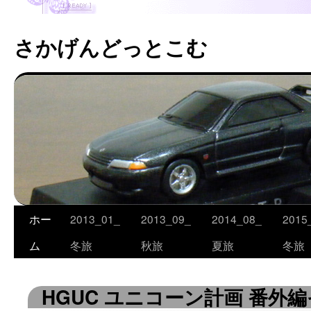
さかげんどっとこむ
ホー
2013_01_
2013_09_
2014_08_
2015
コ
ム
冬旅
秋旅
夏旅
冬旅
ン
テ
HGUC ユニコーン計画 番外編
ン