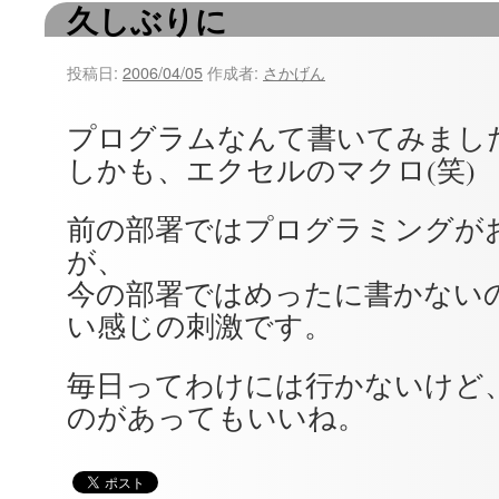
久しぶりに
ツ
へ
投稿日:
2006/04/05
作成者:
さかげん
ス
プログラムなんて書いてみまし
キ
しかも、エクセルのマクロ(笑)
ッ
前の部署ではプログラミングが
プ
が、
今の部署ではめったに書かない
い感じの刺激です。
毎日ってわけには行かないけど
のがあってもいいね。