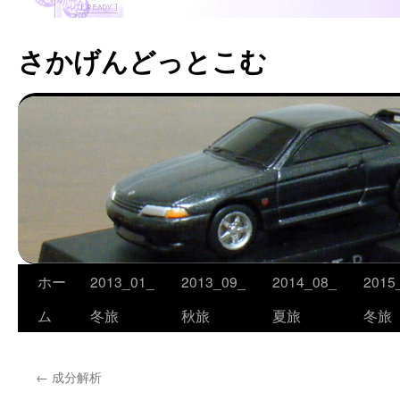
さかげんどっとこむ
ホー
2013_01_
2013_09_
2014_08_
2015
コ
ム
冬旅
秋旅
夏旅
冬旅
ン
テ
←
成分解析
ン