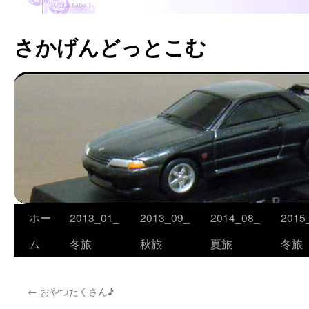
さかげんどっとこむ
ホー
2013_01_
2013_09_
2014_08_
2015
コ
ム
冬旅
秋旅
夏旅
冬旅
ン
テ
←
おやつたくさん♪
ン