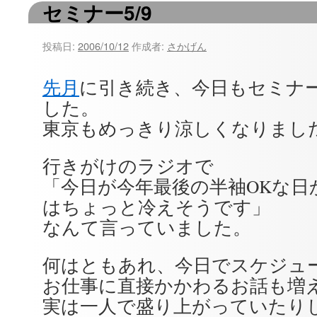
セミナー5/9
ツ
へ
投稿日:
2006/10/12
作成者:
さかげん
ス
先月
に引き続き、今日もセミナ
キ
した。
ッ
東京もめっきり涼しくなりまし
プ
行きがけのラジオで
「今日が今年最後の半袖OKな日
はちょっと冷えそうです」
なんて言っていました。
何はともあれ、今日でスケジュ
お仕事に直接かかわるお話も増
実は一人で盛り上がっていたりして