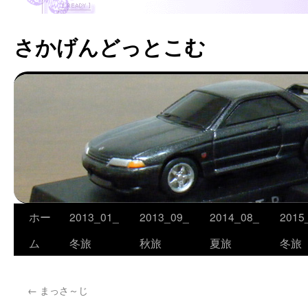
さかげんどっとこむ
ホー
2013_01_
2013_09_
2014_08_
2015
コ
ム
冬旅
秋旅
夏旅
冬旅
ン
テ
←
まっさ～じ
ン