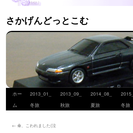
さかげんどっとこむ
ホー
2013_01_
2013_09_
2014_08_
2015
コ
ム
冬旅
秋旅
夏旅
冬旅
ン
テ
←
傘、こわれました(泣
ン