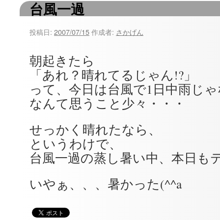
台風一過
ツ
へ
投稿日:
2007/07/15
作成者:
さかげん
ス
朝起きたら
キ
「あれ？晴れてるじゃん!?」
ッ
って、今日は台風で1日中雨じゃ
なんて思うこと少々・・・
プ
せっかく晴れたなら、
というわけで、
台風一過の蒸し暑い中、本日もテニ
いやぁ、、、暑かった(^^a