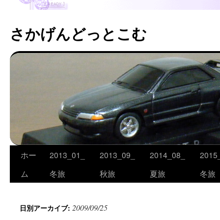
さかげんどっとこむ
ホー
2013_01_
2013_09_
2014_08_
2015
コ
ム
冬旅
秋旅
夏旅
冬旅
ン
テ
2009/09/25
日別アーカイブ:
ン