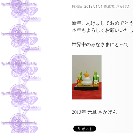
ツ
投稿日:
2013/01/01
作成者:
さかげん
へ
新年、あけましておめでと
ス
本年もよろしくお願いいたしま
キ
世界中のみなさまにとって、
ッ
プ
2013年 元旦 さかげん