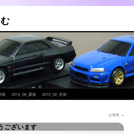
こむ
_秋旅
2014_08_夏旅
2015_02_冬旅
お雑煮
→
うございます