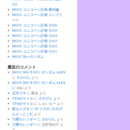
の2
HGUC ユニコーン計画 番外編
HGUC ユニコーン計画 コンプリ
ート
HGUC ユニコーン計画 その6
HGUC ユニコーン計画 その5
HGUC ユニコーン計画 その4
HGUC ユニコーン計画 その3
HGUC ユニコーン計画 その2
HGUC ユニコーン計画 その1
HGUC Hi-νガンダム
最近のコメント
HGUC RX-78 NT-1 ガンダム ALEX
に
さかげん
より
HGUC RX-78 NT-1 ガンダム ALEX
に
Zeke
より
北京です
に
匿名
より
T-Falのケトル
に
さかげん
より
T-Falのケトル
に
しゅいえー
より
影山メガネ
に
PCメガネ | さかげ
んどっとこむ
より
六曜カレンダー
に
さかげん
より
六曜カレンダー
に
太田登紀子
よ
り