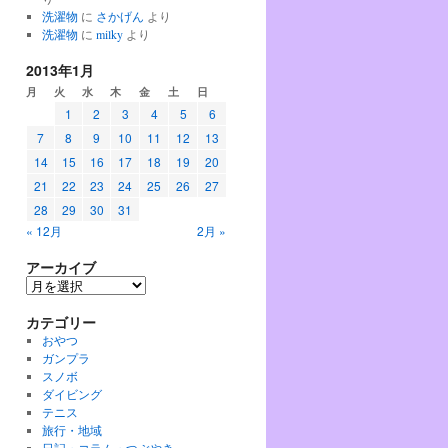
洗濯物
に
さかげん
より
洗濯物
に
milky
より
2013年1月
月
火
水
木
金
土
日
1
2
3
4
5
6
7
8
9
10
11
12
13
14
15
16
17
18
19
20
21
22
23
24
25
26
27
28
29
30
31
« 12月
2月 »
アーカイブ
ア
ー
カテゴリー
カ
イ
おやつ
ブ
ガンプラ
スノボ
ダイビング
テニス
旅行・地域