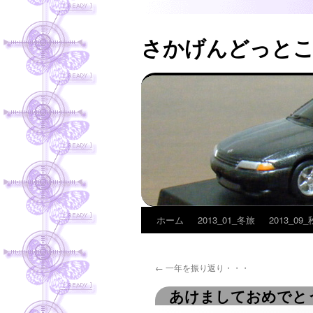
さかげんどっと
ホーム
2013_01_冬旅
2013_09
コ
ン
←
一年を振り返り・・・
テ
あけましておめでと
ン