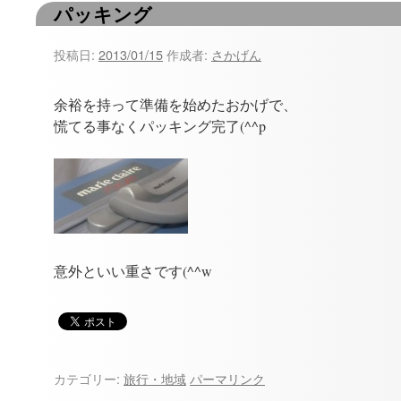
パッキング
ツ
へ
投稿日:
2013/01/15
作成者:
さかげん
ス
余裕を持って準備を始めたおかげで、
キ
慌てる事なくパッキング完了(^^p
ッ
プ
意外といい重さです(^^w
カテゴリー:
旅行・地域
パーマリンク