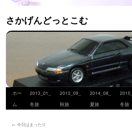
さかげんどっとこむ
ホー
2013_01_
2013_09_
2014_08_
2015
コ
ム
冬旅
秋旅
夏旅
冬旅
ン
テ
←
今日はまったり
ン