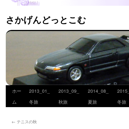
さかげんどっとこむ
ホー
2013_01_
2013_09_
2014_08_
2015
コ
ム
冬旅
秋旅
夏旅
冬旅
ン
テ
←
テニスの秋
ン