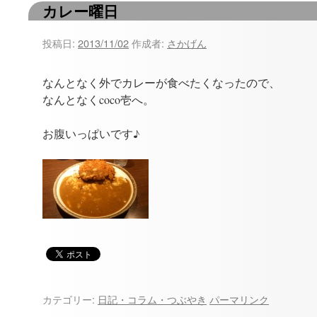
カレー曜日
ツ
へ
投稿日:
2013/11/02
作成者:
さかげん
ス
なんとなく外でカレーが食べたくなったので、
キ
なんとなくcoco壱へ。
ッ
お腹いっぱいです♪
プ
カテゴリー:
日記・コラム・つぶやき
パーマリンク