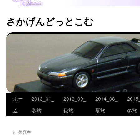
さかげんどっとこむ
ホー
2013_01_
2013_09_
2014_08_
2015
コ
ム
冬旅
秋旅
夏旅
冬旅
ン
テ
←
美容室
ン