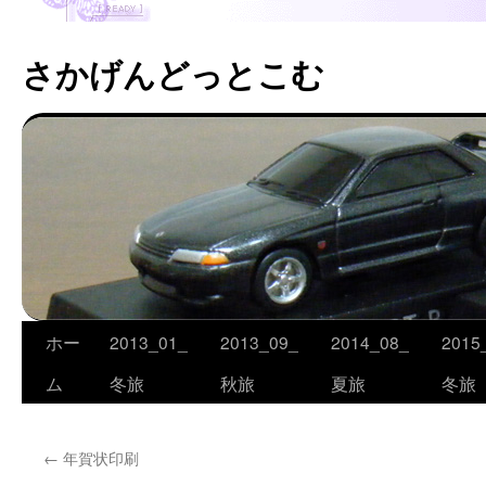
さかげんどっとこむ
ホー
2013_01_
2013_09_
2014_08_
2015
コ
ム
冬旅
秋旅
夏旅
冬旅
ン
テ
←
年賀状印刷
ン