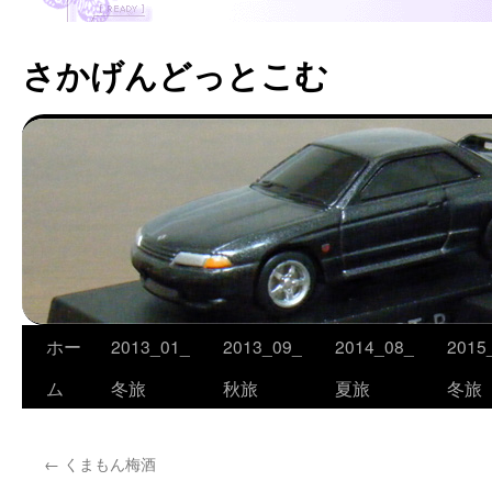
さかげんどっとこむ
ホー
2013_01_
2013_09_
2014_08_
2015
コ
ム
冬旅
秋旅
夏旅
冬旅
ン
テ
←
くまもん梅酒
ン