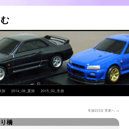
こむ
_秋旅
2014_08_夏旅
2015_02_冬旅
冬旅2日目 実家へ
→
吊り橋