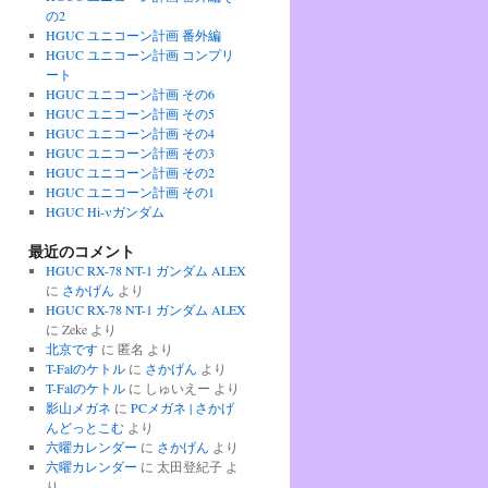
の2
HGUC ユニコーン計画 番外編
HGUC ユニコーン計画 コンプリ
ート
HGUC ユニコーン計画 その6
HGUC ユニコーン計画 その5
HGUC ユニコーン計画 その4
HGUC ユニコーン計画 その3
HGUC ユニコーン計画 その2
HGUC ユニコーン計画 その1
HGUC Hi-νガンダム
最近のコメント
HGUC RX-78 NT-1 ガンダム ALEX
に
さかげん
より
HGUC RX-78 NT-1 ガンダム ALEX
に
Zeke
より
北京です
に
匿名
より
T-Falのケトル
に
さかげん
より
T-Falのケトル
に
しゅいえー
より
影山メガネ
に
PCメガネ | さかげ
んどっとこむ
より
六曜カレンダー
に
さかげん
より
六曜カレンダー
に
太田登紀子
よ
り