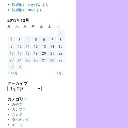
洗濯物
に
さかげん
より
洗濯物
に
milky
より
2013年12月
月
火
水
木
金
土
日
1
2
3
4
5
6
7
8
9
10
11
12
13
14
15
16
17
18
19
20
21
22
23
24
25
26
27
28
29
30
31
« 11月
1月 »
アーカイブ
ア
ー
カテゴリー
カ
イ
おやつ
ブ
ガンプラ
スノボ
ダイビング
テニス