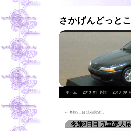
さかげんどっと
ホーム
2013_01_冬旅
2013_09
コ
ン
←
冬旅2日目 湯布院散策
テ
冬旅2日目 九重夢大
ン