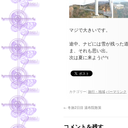
マジで大きいです。
途中、ナビには雪が残った
ま、それも思い出。
次は夏に来よう(^^t
カテゴリー:
旅行・地域
パーマリンク
←
冬旅2日目 湯布院散策
コメントを残す