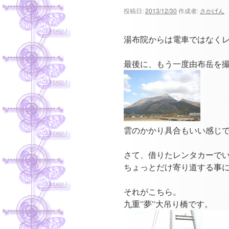
ツ
投稿日:
2013/12/30
作成者:
さかげん
へ
湯布院からは電車ではなく
ス
最後に、もう一度由布岳を
キ
ッ
プ
雲のかかり具合もいい感じ
さて、借りたレンタカーで
ちょっとだけ寄り道する事
それがこちら。
九重”夢”大吊り橋です。