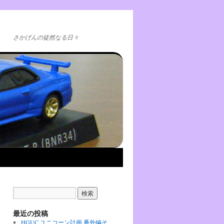
さかげんの徒然なる日々
最近の投稿
HGUC ユニコーン計画 番外編そ