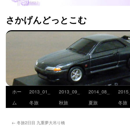
さかげんどっとこむ
ホー
2013_01_
2013_09_
2014_08_
2015
コ
ム
冬旅
秋旅
夏旅
冬旅
ン
テ
←
冬旅2日目 九重夢大吊り橋
ン