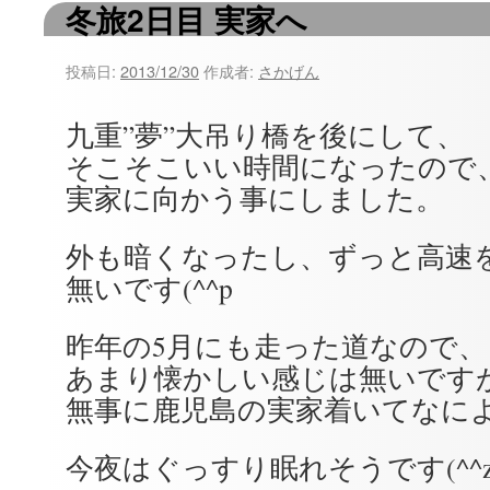
冬旅2日目 実家へ
ツ
へ
投稿日:
2013/12/30
作成者:
さかげん
ス
九重”夢”大吊り橋を後にして、
キ
そこそこいい時間になったので
ッ
実家に向かう事にしました。
プ
外も暗くなったし、ずっと高速
無いです(^^p
昨年の5月にも走った道なので、
あまり懐かしい感じは無いです
無事に鹿児島の実家着いてなに
今夜はぐっすり眠れそうです(^^