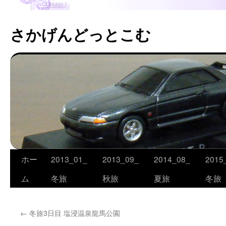
さかげんどっとこむ
ホー
2013_01_
2013_09_
2014_08_
2015
コ
ム
冬旅
秋旅
夏旅
冬旅
ン
テ
←
冬旅3日目 塩浸温泉龍馬公園
ン