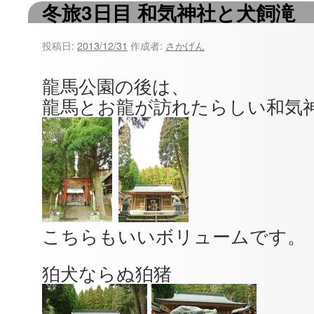
冬旅3日目 和気神社と犬飼滝
ツ
へ
投稿日:
2013/12/31
作成者:
さかげん
ス
龍馬公園の後は、
キ
龍馬とお龍が訪れたらしい和気
ッ
プ
こちらもいいボリュームです。
狛犬ならぬ狛猪