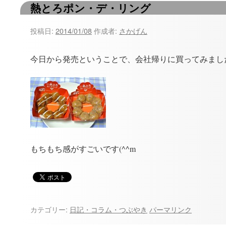
熱とろポン・デ・リング
ツ
へ
投稿日:
2014/01/08
作成者:
さかげん
ス
今日から発売ということで、会社帰りに買ってみまし
キ
ッ
プ
もちもち感がすごいです(^^m
カテゴリー:
日記・コラム・つぶやき
パーマリンク