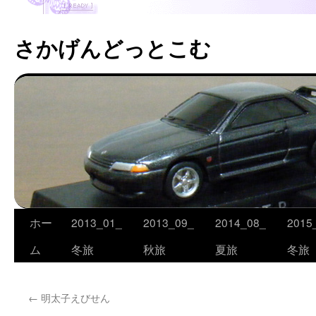
さかげんどっとこむ
ホー
2013_01_
2013_09_
2014_08_
2015
コ
ム
冬旅
秋旅
夏旅
冬旅
ン
テ
←
明太子えびせん
ン