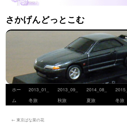
さかげんどっとこむ
ホー
2013_01_
2013_09_
2014_08_
2015
コ
ム
冬旅
秋旅
夏旅
冬旅
ン
テ
←
東京ばな菜の花
ン