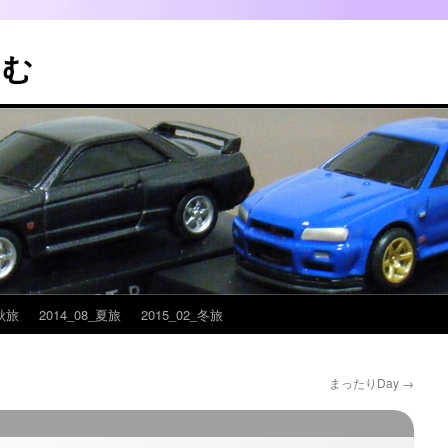
こむ
_秋旅
2014_08_夏旅
2015_02_冬旅
まったりDay
→