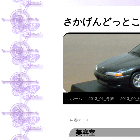
さかげんどっと
ホーム
2013_01_冬旅
2013_09
コ
ン
←
春テニス
テ
美容室
ン