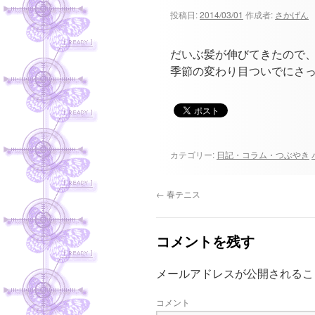
ツ
投稿日:
2014/03/01
作成者:
さかげん
へ
だいぶ髪が伸びてきたので
ス
季節の変わり目ついでにさ
キ
ッ
プ
カテゴリー:
日記・コラム・つぶやき
←
春テニス
コメントを残す
メールアドレスが公開されるこ
コメント