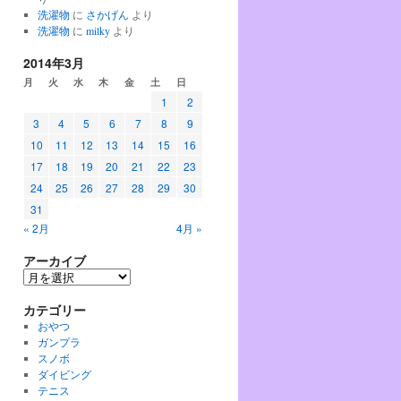
洗濯物
に
さかげん
より
洗濯物
に
milky
より
2014年3月
月
火
水
木
金
土
日
1
2
3
4
5
6
7
8
9
10
11
12
13
14
15
16
17
18
19
20
21
22
23
24
25
26
27
28
29
30
31
« 2月
4月 »
アーカイブ
ア
ー
カテゴリー
カ
イ
おやつ
ブ
ガンプラ
スノボ
ダイビング
テニス