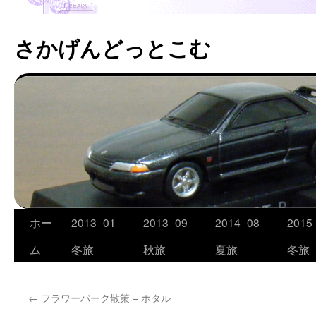
さかげんどっとこむ
ホー
2013_01_
2013_09_
2014_08_
2015
コ
ム
冬旅
秋旅
夏旅
冬旅
ン
テ
←
フラワーパーク散策 – ホタル
ン