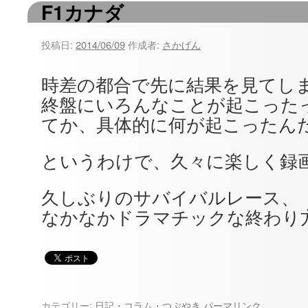
F1カナダ
ツ
へ
投稿日:
2014/06/09
作成者:
さかげん
ス
時差の都合で先に結果を見てし
キ
終盤にいろんなことが起こった
ッ
てか、具体的に何が起こったんだ
プ
というわけで、久々に楽しく録
久しぶりのサバイバルレース、
なかなかドラマチックな終わり
カテゴリー:
日記・コラム・つぶやき
パーマリンク