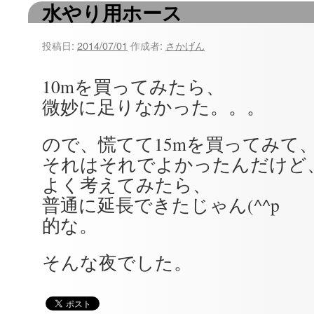
水やり用ホース
ツ
へ
投稿日:
2014/07/01
作成者:
さかげん
ス
10mを買ってみたら、
キ
微妙に足りなかった。。。
ッ
ので、慌てて15mを買ってみて
プ
それはそれでよかったんだけど
よく考えてみたら、
普通に延長できたじゃん(^^p
的な。
そんな夜でした。