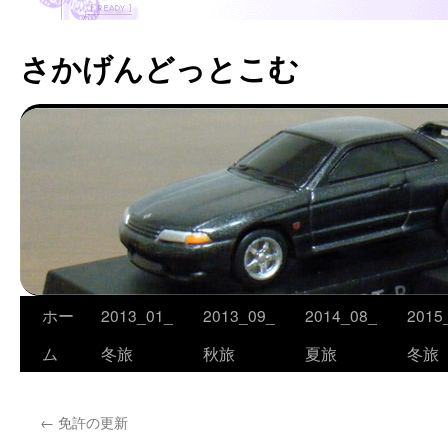
さかげんどっとこむ
ホー
2013_01_
2013_09_
2014_08_
2015
コ
ム
冬旅
秋旅
夏旅
冬旅
ン
テ
←
免許の更新
ン