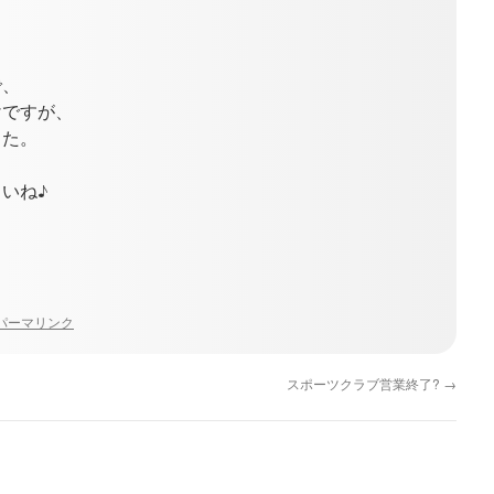
で、
けですが、
した。
いね♪
パーマリンク
スポーツクラブ営業終了?
→