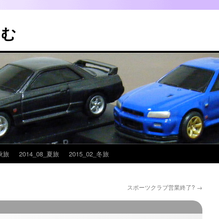
こむ
_秋旅
2014_08_夏旅
2015_02_冬旅
スポーツクラブ営業終了?
→