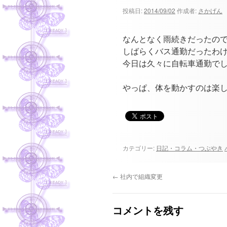
ツ
投稿日:
2014/09/02
作成者:
さかげん
へ
なんとなく雨続きだったの
ス
しばらくバス通勤だったわ
今日は久々に自転車通勤で
キ
やっぱ、体を動かすのは楽し
ッ
プ
カテゴリー:
日記・コラム・つぶやき
←
社内で組織変更
コメントを残す