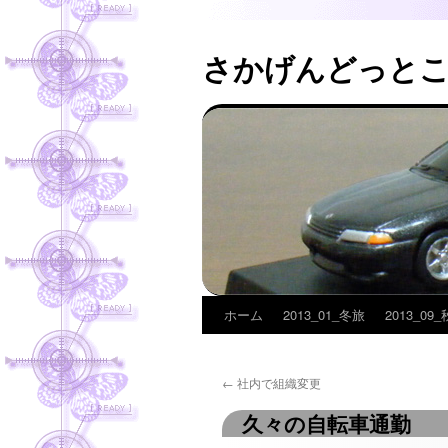
さかげんどっと
ホーム
2013_01_冬旅
2013_09
コ
ン
←
社内で組織変更
テ
久々の自転車通勤
ン