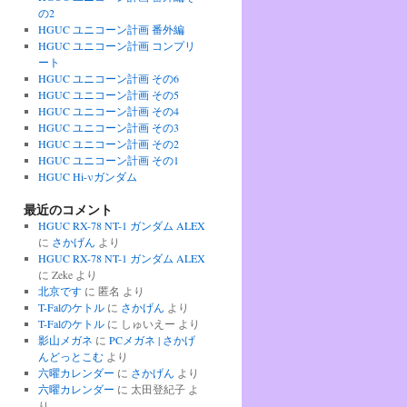
の2
HGUC ユニコーン計画 番外編
HGUC ユニコーン計画 コンプリ
ート
HGUC ユニコーン計画 その6
HGUC ユニコーン計画 その5
HGUC ユニコーン計画 その4
HGUC ユニコーン計画 その3
HGUC ユニコーン計画 その2
HGUC ユニコーン計画 その1
HGUC Hi-νガンダム
最近のコメント
HGUC RX-78 NT-1 ガンダム ALEX
に
さかげん
より
HGUC RX-78 NT-1 ガンダム ALEX
に
Zeke
より
北京です
に
匿名
より
T-Falのケトル
に
さかげん
より
T-Falのケトル
に
しゅいえー
より
影山メガネ
に
PCメガネ | さかげ
んどっとこむ
より
六曜カレンダー
に
さかげん
より
六曜カレンダー
に
太田登紀子
よ
り