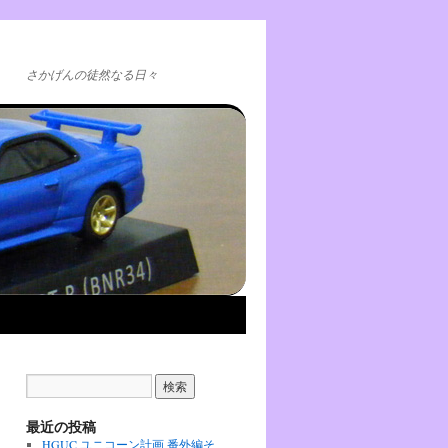
さかげんの徒然なる日々
最近の投稿
HGUC ユニコーン計画 番外編そ