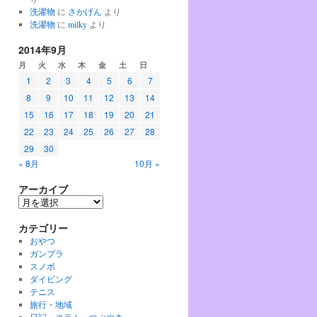
洗濯物
に
さかげん
より
洗濯物
に
milky
より
2014年9月
月
火
水
木
金
土
日
1
2
3
4
5
6
7
8
9
10
11
12
13
14
15
16
17
18
19
20
21
22
23
24
25
26
27
28
29
30
« 8月
10月 »
アーカイブ
ア
ー
カテゴリー
カ
イ
おやつ
ブ
ガンプラ
スノボ
ダイビング
テニス
旅行・地域