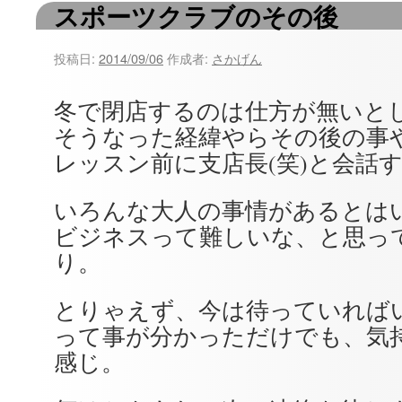
スポーツクラブのその後
ツ
へ
投稿日:
2014/09/06
作成者:
さかげん
ス
冬で閉店するのは仕方が無いと
キ
そうなった経緯やらその後の事
ッ
レッスン前に支店長(笑)と会話
プ
いろんな大人の事情があるとは
ビジネスって難しいな、と思っ
り。
とりゃえず、今は待っていれば
って事が分かっただけでも、気
感じ。