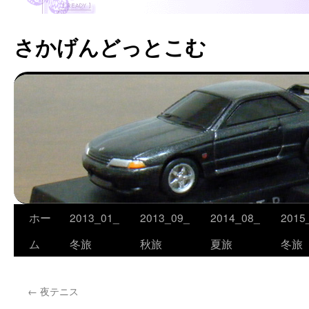
さかげんどっとこむ
ホー
2013_01_
2013_09_
2014_08_
2015
コ
ム
冬旅
秋旅
夏旅
冬旅
ン
テ
←
夜テニス
ン