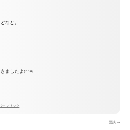
などなど。
、
。
ましたよ(^^w
パーマリンク
面談
→