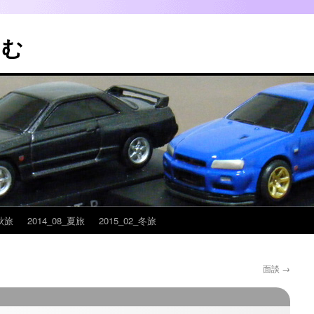
こむ
_秋旅
2014_08_夏旅
2015_02_冬旅
面談
→