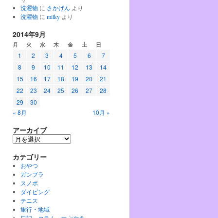
洗濯物
に
さかげん
より
洗濯物
に
milky
より
2014年9月
月
火
水
木
金
土
日
1
2
3
4
5
6
7
8
9
10
11
12
13
14
15
16
17
18
19
20
21
22
23
24
25
26
27
28
29
30
« 8月
10月 »
アーカイブ
ア
ー
カテゴリー
カ
イ
おやつ
ブ
ガンプラ
スノボ
ダイビング
テニス
旅行・地域