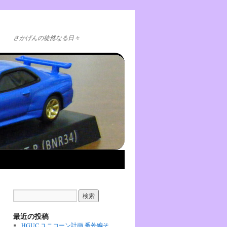
さかげんの徒然なる日々
最近の投稿
HGUC ユニコーン計画 番外編そ