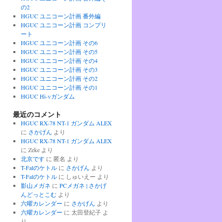
の2
HGUC ユニコーン計画 番外編
HGUC ユニコーン計画 コンプリ
ート
HGUC ユニコーン計画 その6
HGUC ユニコーン計画 その5
HGUC ユニコーン計画 その4
HGUC ユニコーン計画 その3
HGUC ユニコーン計画 その2
HGUC ユニコーン計画 その1
HGUC Hi-νガンダム
最近のコメント
HGUC RX-78 NT-1 ガンダム ALEX
に
さかげん
より
HGUC RX-78 NT-1 ガンダム ALEX
に
Zeke
より
北京です
に
匿名
より
T-Falのケトル
に
さかげん
より
T-Falのケトル
に
しゅいえー
より
影山メガネ
に
PCメガネ | さかげ
んどっとこむ
より
六曜カレンダー
に
さかげん
より
六曜カレンダー
に
太田登紀子
よ
り