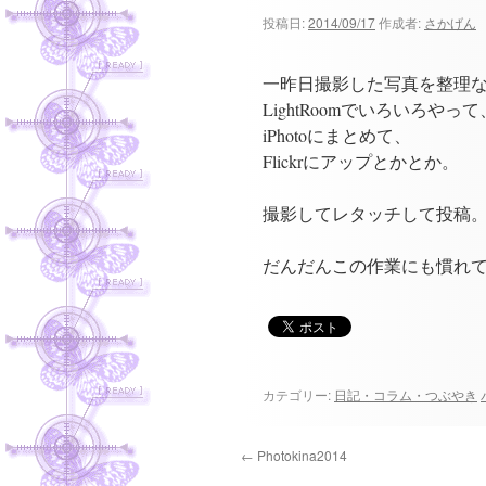
ツ
投稿日:
2014/09/17
作成者:
さかげん
へ
一昨日撮影した写真を整理
ス
LightRoomでいろいろやって
iPhotoにまとめて、
キ
Flickrにアップとかとか。
ッ
撮影してレタッチして投稿
プ
だんだんこの作業にも慣れてき
カテゴリー:
日記・コラム・つぶやき
←
Photokina2014