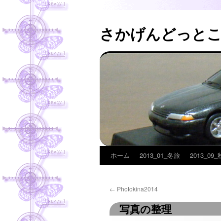
さかげんどっと
ホーム
2013_01_冬旅
2013_09
コ
ン
←
Photokina2014
テ
写真の整理
ン