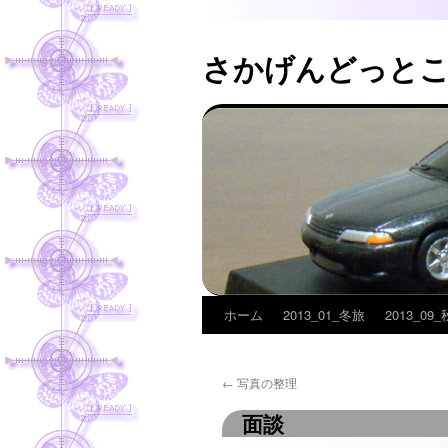
さかげんどっと
ホーム
2013_01_冬旅
2013_09
コ
ン
←
写真の整理
テ
面談
ン