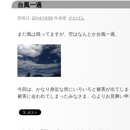
台風一過
ツ
へ
投稿日:
2014/10/06
作成者:
さかげん
ス
まだ風は残ってますが、空はなんとか台風一過。
キ
ッ
プ
今回は、かなり身近な所にいろいろと被害が出てしま
被害に会われてしまったみなさま、心よりお見舞い申し上