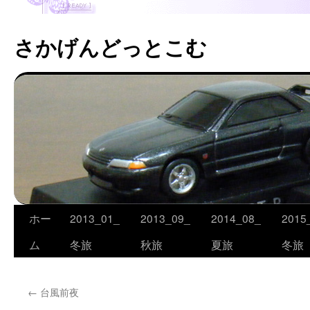
さかげんどっとこむ
ホー
2013_01_
2013_09_
2014_08_
2015
コ
ム
冬旅
秋旅
夏旅
冬旅
ン
テ
←
台風前夜
ン