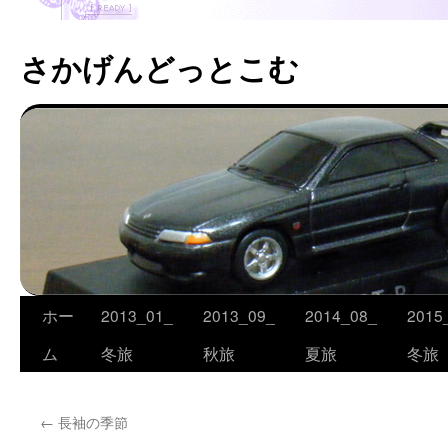
さかげんどっとこむ
ホー
2013_01_
2013_09_
2014_08_
2015
コ
ム
冬旅
秋旅
夏旅
冬旅
ン
テ
←
長袖の季節
ン