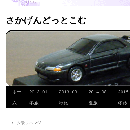
さかげんどっとこむ
ホー
2013_01_
2013_09_
2014_08_
2015
コ
ム
冬旅
秋旅
夏旅
冬旅
ン
テ
←
夕景リベンジ
ン