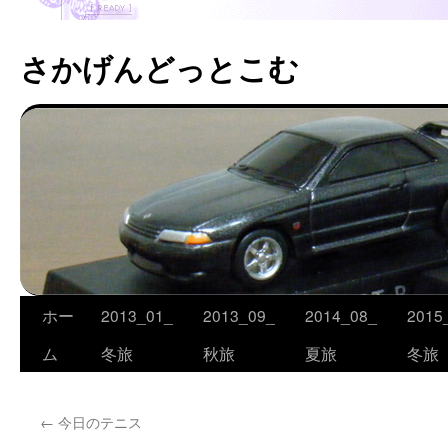
さかげんどっとこむ
ホー
2013_01_
2013_09_
2014_08_
2015
コ
ム
冬旅
秋旅
夏旅
冬旅
ン
テ
←
今日のテニス
ン