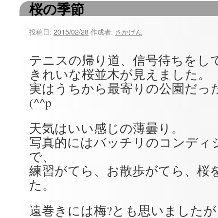
桜の季節
ツ
へ
投稿日:
2015/02/28
作成者:
さかげん
ス
テニスの帰り道、信号待ちをし
キ
きれいな桜並木が見えました。
ッ
実はうちから最寄りの公園だっ
(^^p
プ
天気はいい感じの薄曇り。
写真的にはバッチリのコンディ
で、
練習がてら、お散歩がてら、桜
た。
遠巻きには梅?とも思いましたが