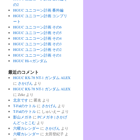
の2
HGUC ユニコーン計画 番外編
HGUC ユニコーン計画 コンプリ
ート
HGUC ユニコーン計画 その6
HGUC ユニコーン計画 その5
HGUC ユニコーン計画 その4
HGUC ユニコーン計画 その3
HGUC ユニコーン計画 その2
HGUC ユニコーン計画 その1
HGUC Hi-νガンダム
最近のコメント
HGUC RX-78 NT-1 ガンダム ALEX
に
さかげん
より
HGUC RX-78 NT-1 ガンダム ALEX
に
Zeke
より
北京です
に
匿名
より
T-Falのケトル
に
さかげん
より
T-Falのケトル
に
しゅいえー
より
影山メガネ
に
PCメガネ | さかげ
んどっとこむ
より
六曜カレンダー
に
さかげん
より
六曜カレンダー
に
太田登紀子
よ
り