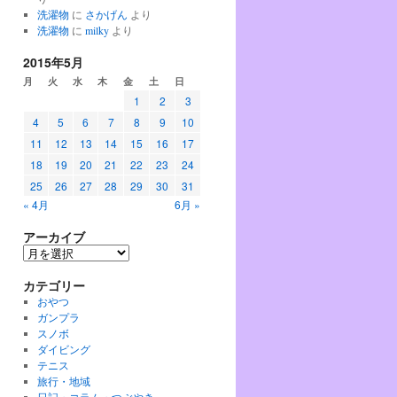
洗濯物
に
さかげん
より
洗濯物
に
milky
より
2015年5月
月
火
水
木
金
土
日
1
2
3
4
5
6
7
8
9
10
11
12
13
14
15
16
17
18
19
20
21
22
23
24
25
26
27
28
29
30
31
« 4月
6月 »
アーカイブ
ア
ー
カテゴリー
カ
イ
おやつ
ブ
ガンプラ
スノボ
ダイビング
テニス
旅行・地域