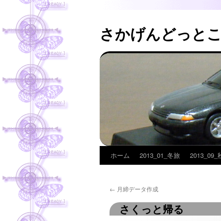
さかげんどっと
ホーム
2013_01_冬旅
2013_09
コ
ン
←
月締データ作成
テ
さくっと帰る
ン