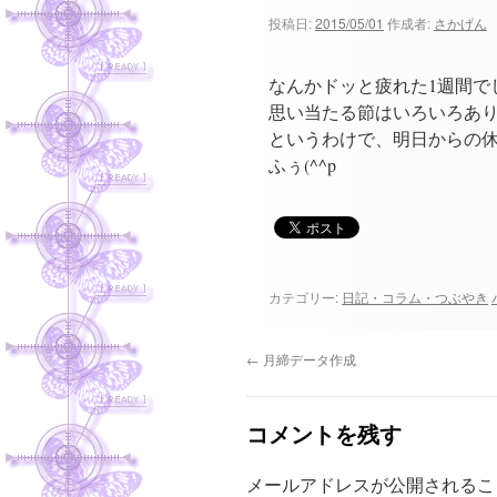
ツ
投稿日:
2015/05/01
作成者:
さかげん
へ
なんかドッと疲れた1週間で
ス
思い当たる節はいろいろあ
というわけで、明日からの
キ
ふぅ(^^p
ッ
プ
カテゴリー:
日記・コラム・つぶやき
←
月締データ作成
コメントを残す
メールアドレスが公開されるこ