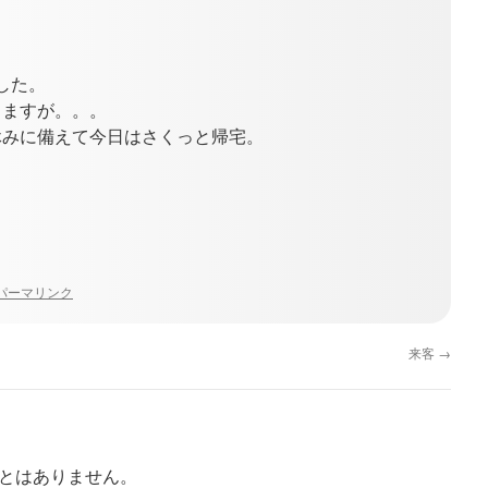
した。
りますが。。。
休みに備えて今日はさくっと帰宅。
パーマリンク
来客
→
とはありません。