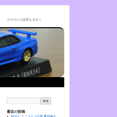
さかげんの徒然なる日々
最近の投稿
HGUC ユニコーン計画 番外編そ