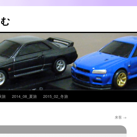
こむ
_秋旅
2014_08_夏旅
2015_02_冬旅
来客
→