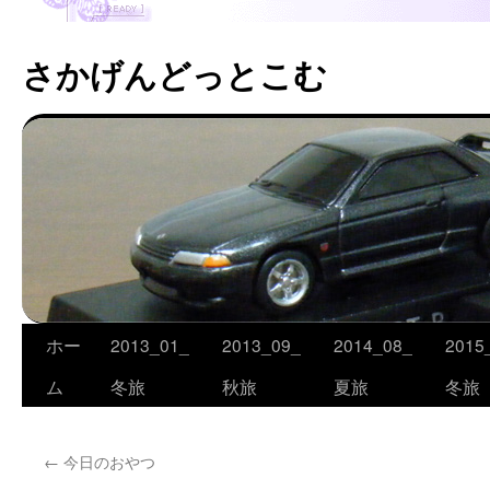
さかげんどっとこむ
ホー
2013_01_
2013_09_
2014_08_
2015
コ
ム
冬旅
秋旅
夏旅
冬旅
ン
テ
←
今日のおやつ
ン