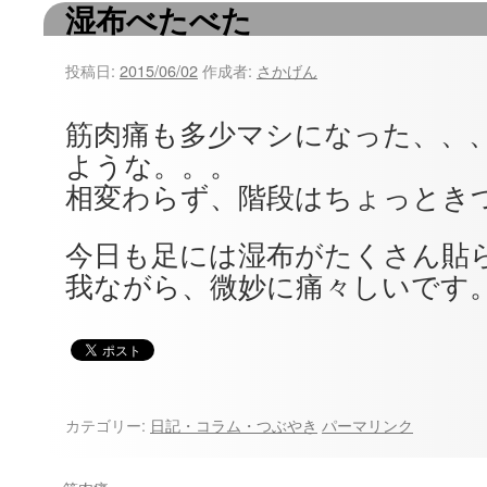
湿布べたべた
ツ
へ
投稿日:
2015/06/02
作成者:
さかげん
ス
筋肉痛も多少マシになった、、
キ
ような。。。
ッ
相変わらず、階段はちょっとき
プ
今日も足には湿布がたくさん貼られ
我ながら、微妙に痛々しいです
カテゴリー:
日記・コラム・つぶやき
パーマリンク