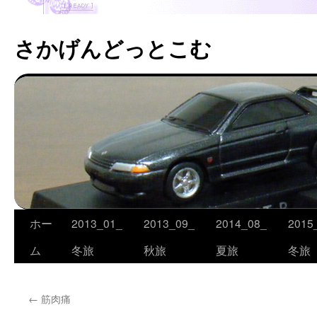
さかげんどっとこむ
ホー
2013_01_
2013_09_
2014_08_
2015
コ
ム
冬旅
秋旅
夏旅
冬旅
ン
テ
←
筋肉痛
ン