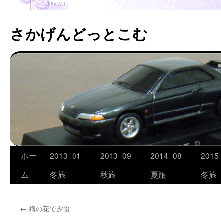
さかげんどっとこむ
ホー
2013_01_
2013_09_
2014_08_
2015
コ
ム
冬旅
秋旅
夏旅
冬旅
ン
テ
←
梅の花で夕食
ン