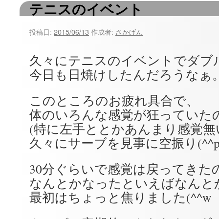
テニスのイベント
ツ
へ
投稿日:
2015/06/13
作成者:
さかげん
ス
久々にテニスのイベントでダブ
キ
今日も日焼けしたんだろうなぁ
ッ
このところのお疲れ具合で、
プ
体のいろんな感覚が狂っていた
(特に左手ととかあんまり感覚無
久々にサーブを見事に空振り(^^
30分ぐらいで感覚は戻ってきた
なんとかなったといえばなんと
最初はちょっと焦りました(^^w