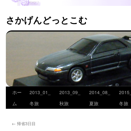
さかげんどっとこむ
ホー
2013_01_
2013_09_
2014_08_
2015
コ
ム
冬旅
秋旅
夏旅
冬旅
ン
テ
←
帰省3日目
ン