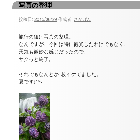
写真の整理
ツ
へ
投稿日:
2015/06/29
作成者:
さかげん
ス
旅行の後は写真の整理。
キ
なんですが、今回は特に観光したわけでもなく、
天気も微妙な感じだったので、
ッ
サクっと終了。
プ
それでもなんとか1枚イケてました。
夏です(^^s