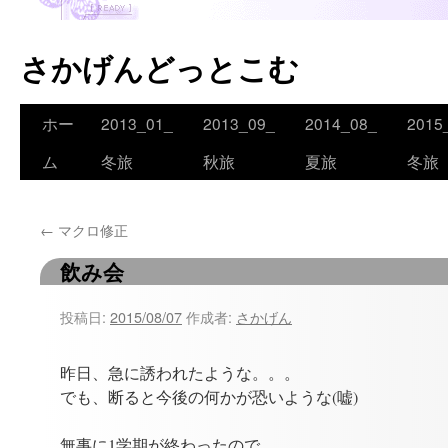
さかげんどっとこむ
ホー
2013_01_
2013_09_
2014_08_
2015
コ
ム
冬旅
秋旅
夏旅
冬旅
ン
テ
←
マクロ修正
ン
飲み会
ツ
へ
投稿日:
2015/08/07
作成者:
さかげん
ス
昨日、急に誘われたような。。。
キ
でも、断ると今後の何かが恐いような(嘘)
ッ
無事に1学期が終わったので、