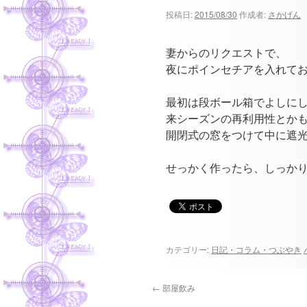
ツ
投稿日:
2015/08/30
作成者:
さかげん
へ
妻からのリクエストで、
ス
夜にポインセチアを入れて
キ
最初は段ボール箱でよしに
来シーズンの再利用性とか
ッ
開閉式の窓をつけて中に遮光
プ
せっかく作ったら、しっかり色
カテゴリー:
日記・コラム・つぶやき
←
部屋飲み