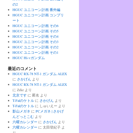
の2
HGUC ユニコーン計画 番外編
HGUC ユニコーン計画 コンプリ
ート
HGUC ユニコーン計画 その6
HGUC ユニコーン計画 その5
HGUC ユニコーン計画 その4
HGUC ユニコーン計画 その3
HGUC ユニコーン計画 その2
HGUC ユニコーン計画 その1
HGUC Hi-νガンダム
最近のコメント
HGUC RX-78 NT-1 ガンダム ALEX
に
さかげん
より
HGUC RX-78 NT-1 ガンダム ALEX
に
Zeke
より
北京です
に
匿名
より
T-Falのケトル
に
さかげん
より
T-Falのケトル
に
しゅいえー
より
影山メガネ
に
PCメガネ | さかげ
んどっとこむ
より
六曜カレンダー
に
さかげん
より
六曜カレンダー
に
太田登紀子
よ
り