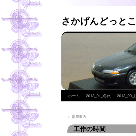
さかげんどっと
ホーム
2013_01_冬旅
2013_09
コ
ン
←
部屋飲み
テ
工作の時間
ン