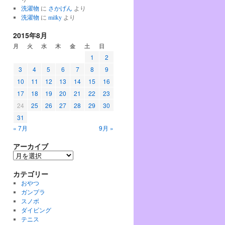
洗濯物
に
さかげん
より
洗濯物
に
milky
より
2015年8月
月
火
水
木
金
土
日
1
2
3
4
5
6
7
8
9
10
11
12
13
14
15
16
17
18
19
20
21
22
23
24
25
26
27
28
29
30
31
« 7月
9月 »
アーカイブ
ア
ー
カテゴリー
カ
イ
おやつ
ブ
ガンプラ
スノボ
ダイビング
テニス