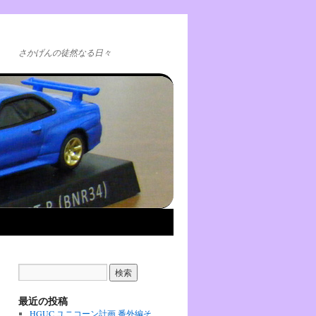
さかげんの徒然なる日々
最近の投稿
HGUC ユニコーン計画 番外編そ