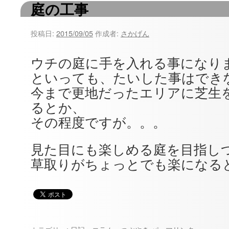
庭の工事
ツ
へ
投稿日:
2015/09/05
作成者:
さかげん
ス
ウチの庭に手を入れる事になり
キ
といっても、たいした事はでき
ッ
今まで更地だったエリアに芝生
るとか、
プ
その程度ですが。。。
見た目にも楽しめる庭を目指し
草取りがちょっとでも楽になると