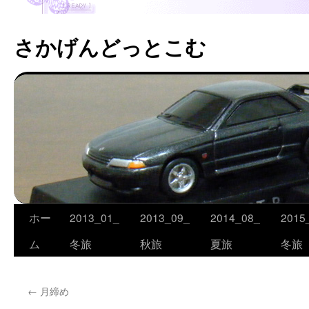
さかげんどっとこむ
ホー
2013_01_
2013_09_
2014_08_
2015
コ
ム
冬旅
秋旅
夏旅
冬旅
ン
テ
←
月締め
ン