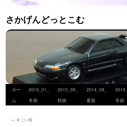
さかげんどっとこむ
ホー
2013_01_
2013_09_
2014_08_
2015
コ
ム
冬旅
秋旅
夏旅
冬旅
ン
テ
←
すごい雨
ン