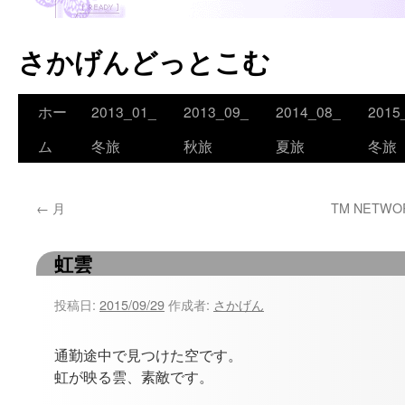
さかげんどっとこむ
ホー
2013_01_
2013_09_
2014_08_
2015
コ
ム
冬旅
秋旅
夏旅
冬旅
ン
テ
←
月
TM NETWOR
ン
ツ
虹雲
へ
投稿日:
2015/09/29
作成者:
さかげん
ス
キ
通勤途中で見つけた空です。
虹が映る雲、素敵です。
ッ