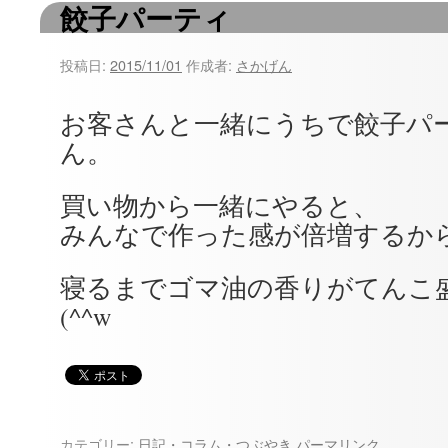
餃子パーティ
ツ
へ
投稿日:
2015/11/01
作成者:
さかげん
ス
お客さんと一緒にうちで餃子パ
キ
ん。
ッ
買い物から一緒にやると、
プ
みんなで作った感が倍増するから
寝るまでゴマ油の香りがてんこ
(^^w
カテゴリー:
日記・コラム・つぶやき
パーマリンク