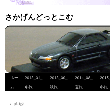
さかげんどっとこむ
ホー
2013_01_
2013_09_
2014_08_
2015
コ
ム
冬旅
秋旅
夏旅
冬旅
ン
テ
←
筋肉痛
ン