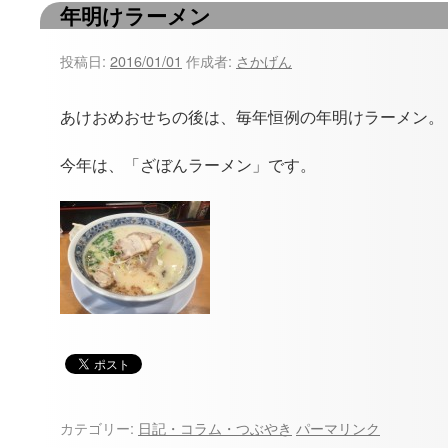
年明けラーメン
ツ
へ
投稿日:
2016/01/01
作成者:
さかげん
ス
あけおめおせちの後は、毎年恒例の年明けラーメン。
キ
今年は、「ざぼんラーメン」です。
ッ
プ
カテゴリー:
日記・コラム・つぶやき
パーマリンク