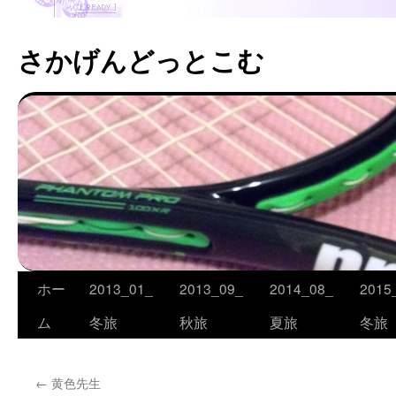
さかげんどっとこむ
ホー
2013_01_
2013_09_
2014_08_
2015
コ
ム
冬旅
秋旅
夏旅
冬旅
ン
テ
←
黄色先生
ン