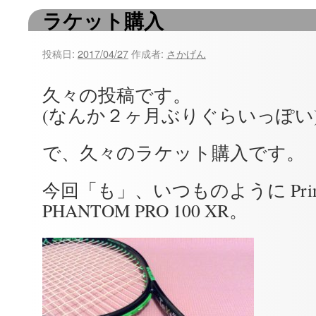
ラケット購入
ツ
へ
投稿日:
2017/04/27
作成者:
さかげん
ス
久々の投稿です。
キ
(なんか２ヶ月ぶりぐらいっぽい
ッ
で、久々のラケット購入です。
プ
今回「も」、いつものように Pri
PHANTOM PRO 100 XR。