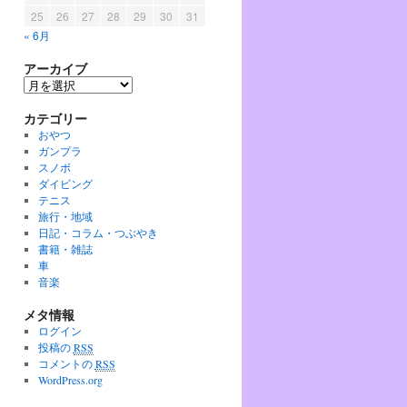
25
26
27
28
29
30
31
« 6月
アーカイブ
ア
ー
カテゴリー
カ
イ
おやつ
ブ
ガンプラ
スノボ
ダイビング
テニス
旅行・地域
日記・コラム・つぶやき
書籍・雑誌
車
音楽
メタ情報
ログイン
投稿の
RSS
コメントの
RSS
WordPress.org