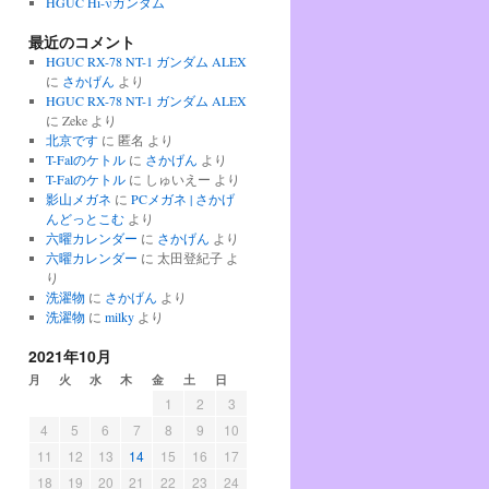
HGUC Hi-νガンダム
最近のコメント
HGUC RX-78 NT-1 ガンダム ALEX
に
さかげん
より
HGUC RX-78 NT-1 ガンダム ALEX
に
Zeke
より
北京です
に
匿名
より
T-Falのケトル
に
さかげん
より
T-Falのケトル
に
しゅいえー
より
影山メガネ
に
PCメガネ | さかげ
んどっとこむ
より
六曜カレンダー
に
さかげん
より
六曜カレンダー
に
太田登紀子
よ
り
洗濯物
に
さかげん
より
洗濯物
に
milky
より
2021年10月
月
火
水
木
金
土
日
1
2
3
4
5
6
7
8
9
10
11
12
13
14
15
16
17
18
19
20
21
22
23
24