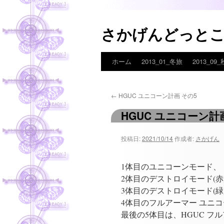
さかげんどっと
ホーム
2013_01_冬旅
2013_09
コ
ン
←
HGUC ユニコーン計画 その5
テ
HGUC ユニコーン計
ン
ツ
投稿日:
2021/10/14
作成者:
さかげん
へ
1体目のユニコーンモード、
ス
2体目のデストロイモード(赤
3体目のデストロイモード(緑
キ
4体目のフルアーマー ユニコ
最後の5体目は、HGUC フ
ッ