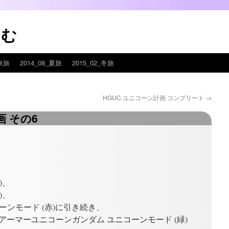
こむ
_秋旅
2014_08_夏旅
2015_02_冬旅
HGUC ユニコーン計画 コンプリート
→
画 その6
)、
)、
ーンモード (赤)に引き続き、
ルアーマーユニコーンガンダム ユニコーンモード (緑)