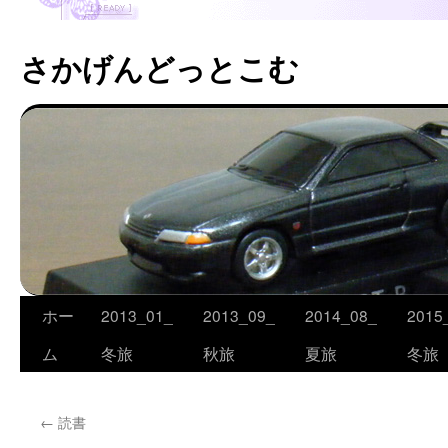
さかげんどっとこむ
ホー
2013_01_
2013_09_
2014_08_
2015
コ
ム
冬旅
秋旅
夏旅
冬旅
ン
テ
←
読書
ン