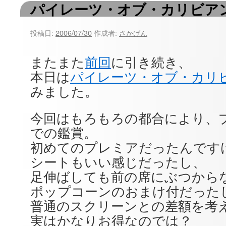
パイレーツ・オブ・カリビア
ツ
へ
投稿日:
2006/07/30
作成者:
さかげん
ス
またまた
前回
に引き続き、
キ
本日は
パイレーツ・オブ・カリ
ッ
みました。
プ
今回はもろもろの都合により、
での鑑賞。
初めてのプレミアだったんです
シートもいい感じだったし、
足伸ばしても前の席にぶつから
ポップコーンのおまけ付だった
普通のスクリーンとの差額を考
実はかなりお得なのでは？