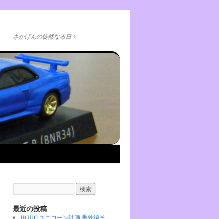
さかげんの徒然なる日々
最近の投稿
HGUC ユニコーン計画 番外編そ