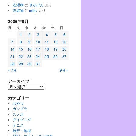
洗濯物
に
さかげん
より
洗濯物
に
milky
より
2006年8月
月
火
水
木
金
土
日
1
2
3
4
5
6
7
8
9
10
11
12
13
14
15
16
17
18
19
20
21
22
23
24
25
26
27
28
29
30
31
« 7月
9月 »
アーカイブ
ア
ー
カテゴリー
カ
イ
おやつ
ブ
ガンプラ
スノボ
ダイビング
テニス
旅行・地域