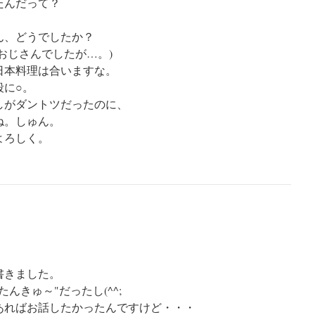
たんだって？
。
ん、どうでしたか？
おじさんでしたが…。)
日本料理は合いますな。
段に○。
しがダントツだったのに、
ね。しゅん。
よろしく。
書きました。
んきゅ～"だったし(^^;
あればお話したかったんですけど・・・