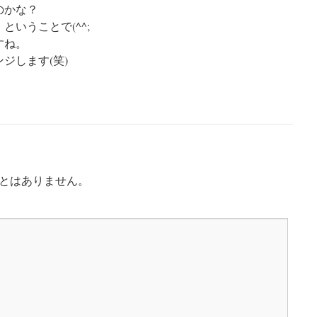
のかな？
いうことで(^^;
すね。
ジします(笑)
とはありません。