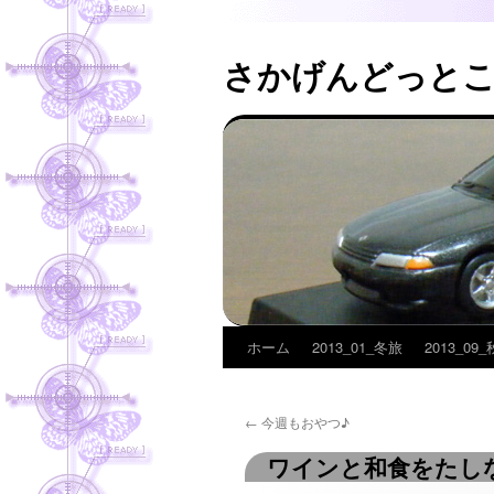
さかげんどっと
ホーム
2013_01_冬旅
2013_09
コ
ン
←
今週もおやつ♪
テ
ワインと和食をたし
ン