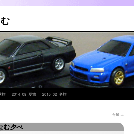
こむ
_秋旅
2014_08_夏旅
2015_02_冬旅
台風
→
なむ夕べ