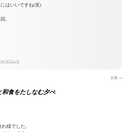
にはいいですね(笑)
次回。
パーマリンク
台風
→
と和食をたしなむ夕べ
疲れ様でした。