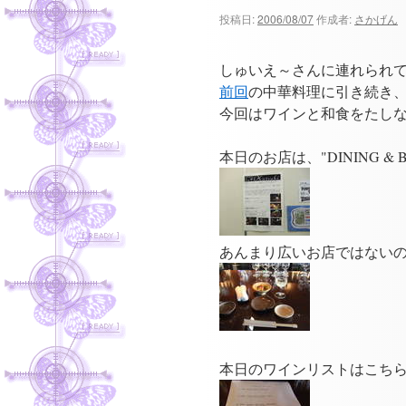
ツ
投稿日:
2006/08/07
作成者:
さかげん
へ
しゅいえ～さんに連れられ
ス
前回
の中華料理に引き続き
今回はワインと和食をたし
キ
本日のお店は、"DINING & B
ッ
プ
あんまり広いお店ではない
本日のワインリストはこち