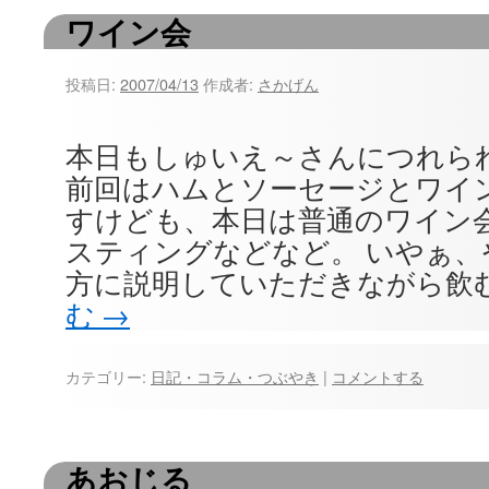
ワイン会
ツ
へ
投稿日:
2007/04/13
作成者:
さかげん
ス
キ
本日もしゅいえ～さんにつれら
前回はハムとソーセージとワイ
ッ
すけども、本日は普通のワイン
プ
スティングなどなど。 いやぁ
方に説明していただきながら飲
む
→
カテゴリー:
日記・コラム・つぶやき
|
コメントする
あおじる