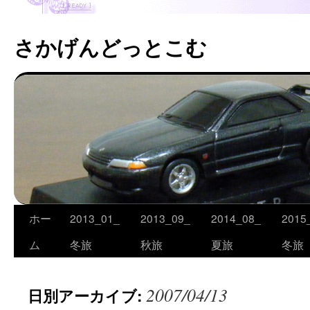
さかげんどっとこむ
ホー
2013_01_
2013_09_
2014_08_
2015
コ
ム
冬旅
秋旅
夏旅
冬旅
ン
テ
2007/04/13
日別アーカイブ:
ン