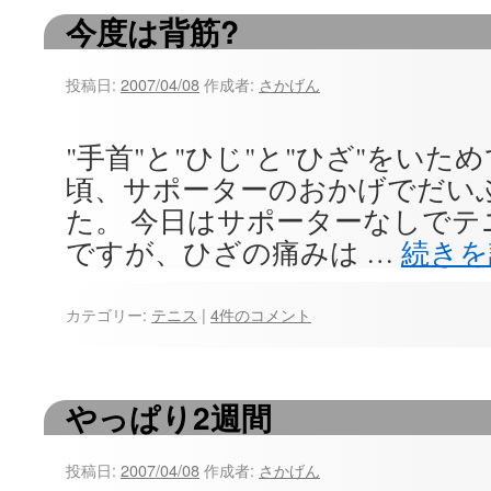
今度は背筋?
ツ
へ
投稿日:
2007/04/08
作成者:
さかげん
ス
キ
"手首"と"ひじ"と"ひざ"をいた
頃、サポーターのおかげでだい
ッ
た。 今日はサポーターなしで
プ
ですが、ひざの痛みは …
続き
カテゴリー:
テニス
|
4件のコメント
やっぱり2週間
投稿日:
2007/04/08
作成者:
さかげん