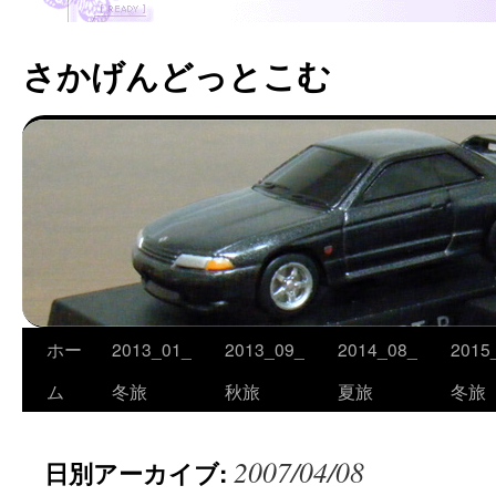
さかげんどっとこむ
ホー
2013_01_
2013_09_
2014_08_
2015
コ
ム
冬旅
秋旅
夏旅
冬旅
ン
テ
2007/04/08
日別アーカイブ:
ン