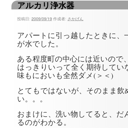
アルカリ浄水器
ツ
へ
投稿日:
2009/09/19
作成者:
さかげん
ス
アパートに引っ越したときに、
キ
が水でした。
ッ
ある程度町の中心には近いので
プ
はっきりいって全く期待してい
味もにおいも全然ダメ(＞＜)
とてもではないが、そのまま飲
い。。。
おまけに、洗い物してると、だ
るのがわかる。