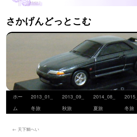
さかげんどっとこむ
ホー
2013_01_
2013_09_
2014_08_
2015
コ
ム
冬旅
秋旅
夏旅
冬旅
ン
テ
←
天下鯛へい
ン