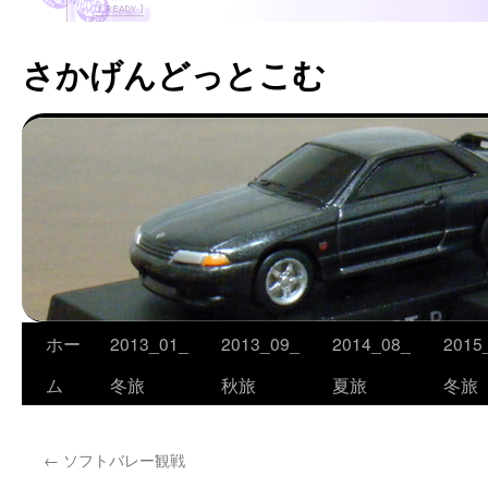
さかげんどっとこむ
ホー
2013_01_
2013_09_
2014_08_
2015
コ
ム
冬旅
秋旅
夏旅
冬旅
ン
テ
←
ソフトバレー観戦
ン