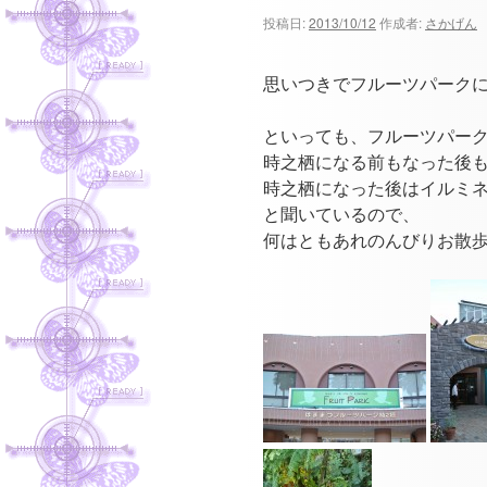
ツ
投稿日:
2013/10/12
作成者:
さかげん
へ
思いつきでフルーツパーク
ス
といっても、フルーツパー
キ
時之栖になる前もなった後
時之栖になった後はイルミ
ッ
と聞いているので、
プ
何はともあれのんびりお散