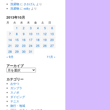
洗濯物
に
さかげん
より
洗濯物
に
milky
より
2013年10月
月
火
水
木
金
土
日
1
2
3
4
5
6
7
8
9
10
11
12
13
14
15
16
17
18
19
20
21
22
23
24
25
26
27
28
29
30
31
« 9月
11月 »
アーカイブ
ア
ー
カテゴリー
カ
イ
おやつ
ブ
ガンプラ
スノボ
ダイビング
テニス
旅行・地域