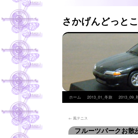
さかげんどっと
ホーム
2013_01_冬旅
2013_09
コ
ン
←
風テニス
テ
フルーツパークお散
ン