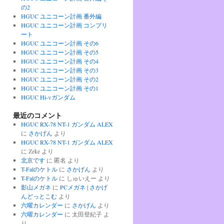
の2
HGUC ユニコーン計画 番外編
HGUC ユニコーン計画 コンプリ
ート
HGUC ユニコーン計画 その6
HGUC ユニコーン計画 その5
HGUC ユニコーン計画 その4
HGUC ユニコーン計画 その3
HGUC ユニコーン計画 その2
HGUC ユニコーン計画 その1
HGUC Hi-νガンダム
最近のコメント
HGUC RX-78 NT-1 ガンダム ALEX
に
さかげん
より
HGUC RX-78 NT-1 ガンダム ALEX
に
Zeke
より
北京です
に
匿名
より
T-Falのケトル
に
さかげん
より
T-Falのケトル
に
しゅいえー
より
影山メガネ
に
PCメガネ | さかげ
んどっとこむ
より
六曜カレンダー
に
さかげん
より
六曜カレンダー
に
太田登紀子
よ
り