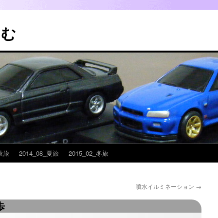
こむ
_秋旅
2014_08_夏旅
2015_02_冬旅
噴水イルミネーション
→
歩