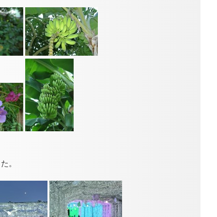
、
した。