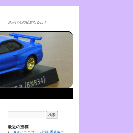
さかげんの徒然なる日々
最近の投稿
HGUC ユニコーン計画 番外編そ