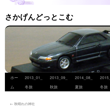
さかげんどっとこむ
ホー
2013_01_
2013_09_
2014_08_
2015
コ
ム
冬旅
秋旅
夏旅
冬旅
ン
テ
←
秋晴れの神社
ン